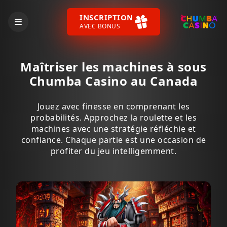
INSCRIPTION
AVEC BONUS
Maîtriser les machines à sous
Chumba Casino au Canada
Jouez avec finesse en comprenant les
probabilités. Approchez la roulette et les
machines avec une stratégie réfléchie et
confiance. Chaque partie est une occasion de
profiter du jeu intelligemment.