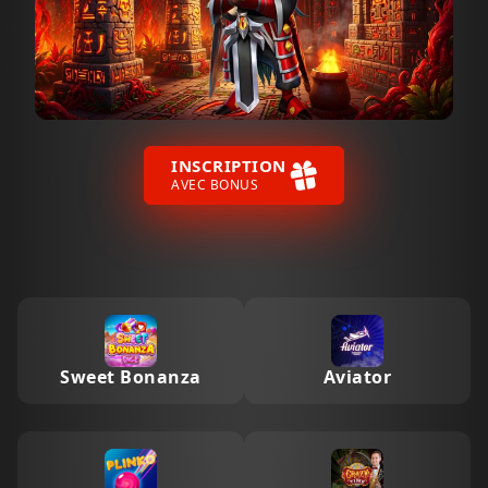
INSCRIPTION
AVEC BONUS
Sweet Bonanza
Aviator