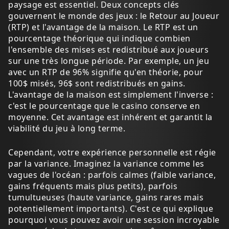
paysage est essentiel. Deux concepts clés
gouvernent le monde des jeux : le Retour au Joueur
(RTP) et l'avantage de la maison. Le RTP est un
pourcentage théorique qui indique combien
l'ensemble des mises est redistribué aux joueurs
sur une très longue période. Par exemple, un jeu
avec un RTP de 96% signifie qu'en théorie, pour
100$ misés, 96$ sont redistribués en gains.
L'avantage de la maison est simplement l'inverse :
c'est le pourcentage que le casino conserve en
moyenne. Cet avantage est inhérent et garantit la
viabilité du jeu à long terme.
Cependant, votre expérience personnelle est régie
par la variance. Imaginez la variance comme les
vagues de l'océan : parfois calmes (faible variance,
gains fréquents mais plus petits), parfois
tumultueuses (haute variance, gains rares mais
potentiellement importants). C'est ce qui explique
pourquoi vous pouvez avoir une session incroyable