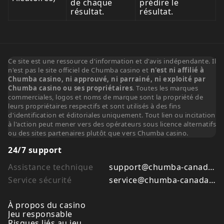
de chaque
prédire le
résultat.
résultat.
Ce site est une ressource d'information et d'avis indépendante. Il
n'est pas le site officiel de Chumba casino et
n'est ni affilié à
Chumba casino, ni approuvé, ni parrainé, ni exploité par
Chumba casino ou ses propriétaires
. Toutes les marques
commerciales, logos et noms de marque sont la propriété de
leurs propriétaires respectifs et sont utilisés à des fins
d'identification et éditoriales uniquement. Tout lien ou incitation
à l'action peut mener vers des opérateurs sous licence alternatifs
ou des sites partenaires plutôt que vers Chumba casino.
24/7 support
Assistance technique
support@chumba-canada.ca
Service sécurité
service@chumba-canada.ca
À propos du casino
Jeu responsable
Risques liés au jeu