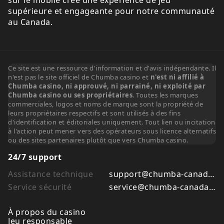
supérieure et engageante pour notre communauté
au Canada.
Ce site est une ressource d'information et d'avis indépendante. Il
n'est pas le site officiel de Chumba casino et
n'est ni affilié à
Chumba casino, ni approuvé, ni parrainé, ni exploité par
Chumba casino ou ses propriétaires
. Toutes les marques
commerciales, logos et noms de marque sont la propriété de
leurs propriétaires respectifs et sont utilisés à des fins
d'identification et éditoriales uniquement. Tout lien ou incitation
à l'action peut mener vers des opérateurs sous licence alternatifs
ou des sites partenaires plutôt que vers Chumba casino.
24/7 support
Assistance technique
support@chumba-canada.ca
Service sécurité
service@chumba-canada.ca
À propos du casino
Jeu responsable