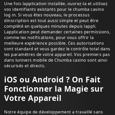
Une fois lapplication installée, ouvrez-la et utilisez
vos identifiants existants pour le chumba casino
log in. Si vous êtes nouveau, le processus
dinscription est tout aussi simple et peut être
complété en quelques minutes depuis lappli.
Lapplication peut demander certaines permissions,
comme les notifications, pour vous offrir la
meilleure expérience possible. Ces autorisations
sont standard et vous gardez le contrôle total dans
les paramètres de votre appareil. Vos premiers pas
dans lunivers mobile de Chumba casino sont ainsi
sécurisés et directs.
iOS ou Android ? On Fait
Fonctionner la Magie sur
Votre Appareil
Notre équipe de développement a travaillé sans