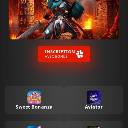
INSCRIPTION
AVEC BONUS
Sweet Bonanza
Aviator