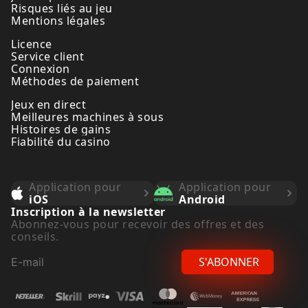
Risques liés au jeu
Mentions légales
Licence
Service client
Connexion
Méthodes de paiement
Jeux en direct
Meilleures machines à sous
Histoires de gains
Fiabilité du casino
Application pour
Application pour
iOS
Android
Inscription à la newsletter
Abonnez-vous pour recevoir des offres et des
conseils.
S'ABONNER