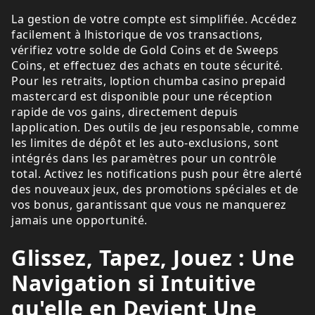
La gestion de votre compte est simplifiée. Accédez
facilement à lhistorique de vos transactions,
vérifiez votre solde de Gold Coins et de Sweeps
Coins, et effectuez des achats en toute sécurité.
Pour les retraits, loption chumba casino prepaid
mastercard est disponible pour une réception
rapide de vos gains, directement depuis
lapplication. Des outils de jeu responsable, comme
les limites de dépôt et les auto-exclusions, sont
intégrés dans les paramètres pour un contrôle
total. Activez les notifications push pour être alerté
des nouveaux jeux, des promotions spéciales et de
vos bonus, garantissant que vous ne manquerez
jamais une opportunité.
Glissez, Tapez, Jouez : Une
Navigation si Intuitive
qu'elle en Devient Une