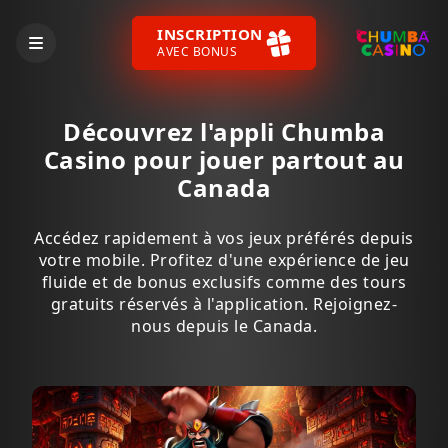
INSCRIPTION
AVEC BONUS
Découvrez l'appli Chumba
Casino pour jouer partout au
Canada
Accédez rapidement à vos jeux préférés depuis
votre mobile. Profitez d'une expérience de jeu
fluide et de bonus exclusifs comme des tours
gratuits réservés à l'application. Rejoignez-
nous depuis le Canada.