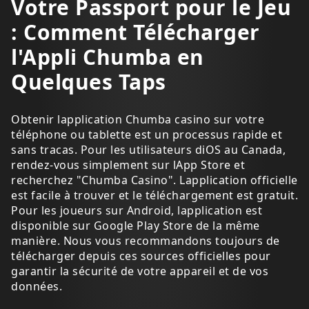
Votre Passport pour le Jeu
: Comment Télécharger
l'Appli Chumba en
Quelques Taps
Obtenir lapplication Chumba casino sur votre
téléphone ou tablette est un processus rapide et
sans tracas. Pour les utilisateurs diOS au Canada,
rendez-vous simplement sur lApp Store et
recherchez "Chumba Casino". Lapplication officielle
est facile à trouver et le téléchargement est gratuit.
Pour les joueurs sur Android, lapplication est
disponible sur Google Play Store de la même
manière. Nous vous recommandons toujours de
télécharger depuis ces sources officielles pour
garantir la sécurité de votre appareil et de vos
données.